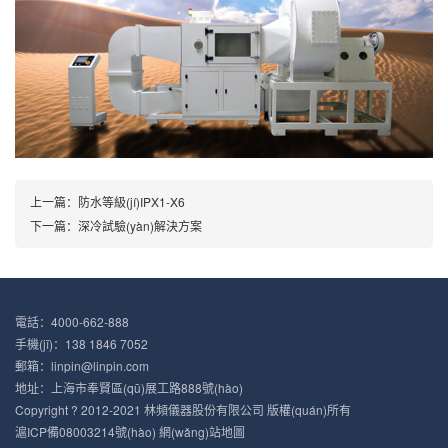
上一篇：
防水等級(jí)IPX1-X6
下一篇：
深冷試驗(yàn)解決方案
電話：4000-662-888
手機(jī)：138 1846 7052
郵箱：linpin@linpin.com
地址：上海市奉賢區(qū)展工路888號(hào)
Copyright ? 2012-2021 林頻儀器股份有限公司 版權(quán)所有
滬ICP備08003214號(hào)
網(wǎng)站地圖