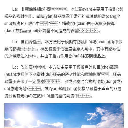
La：非腐蝕性細(xì)塵，本試驗(yàn)主要用于檢測(cè)
樣品的密封性能。試驗(yàn)樣品暴露于滑石粉或其他相當(dāng)?
shù)姆浅Ｐ〉膲m中?？梢栽佻F(xiàn)由于濕度交變導
(dǎo)致樣品內(nèi)外氣壓不同造成的影響。
Lb：自由降塵，本方法用于模擬有防護(hù)場(chǎng)所中沙
塵的影響。樣品暴露于低密度含塵大氣中，其中有間歇性
的少量塵注入，并由于重力作用會(huì)降落到樣品上。
Lc：吹沙塵，本方法主要用于模擬戶外和車(chē)載環
(huán)境條件下沙塵對(duì)樣品的密封性能和腐蝕影響。樣品
暴露于夾帶了一定量塵、沙或沙塵混合物的湍動(dòng)或?
qū)恿鳉饬髦?。試?yàn)箱應(yīng)使樣品暴露于垂直的非層
流且含有規(guī)定數(shù)量的塵的氣流中。