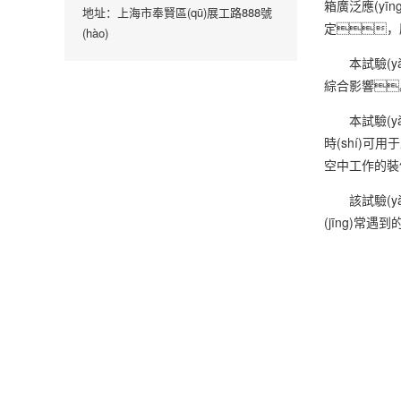
箱廣泛應(yīn
地址：上海市奉賢區(qū)展工路888號
定，應(
(hào)
本試驗(yàn
綜合影響
本試驗(yàn
時(shí)可
空中工作的裝備
該試驗(yàn
(jīng)常遇到