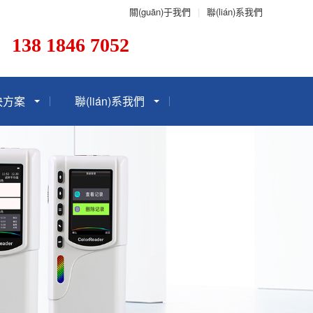
關(guān)于我們
|
聯(lián)系我們
；138 1846 7052
決方案
聯(lián)系我們