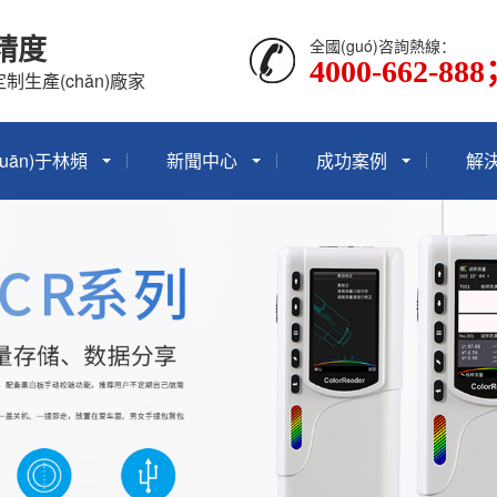
精度
全國(guó)咨詢熱線：
4000-662-888
定制生產(chǎn)廠家
guān)于林頻
新聞中心
成功案例
解