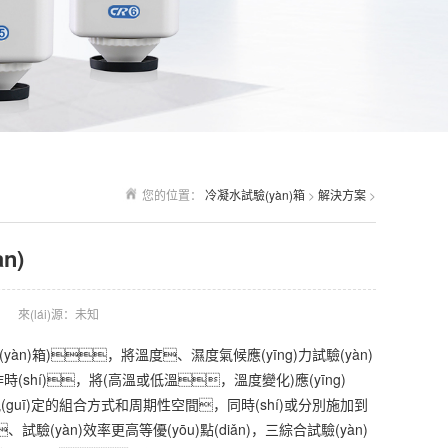
您的位置：
冷凝水試驗(yàn)箱
>
解決方案
>
n)
來(lái)源：未知
yàn)箱)，將溫度、濕度氣候應(yīng)力試驗(yàn)
)工作時(shí)，將(高溫或低溫，溫度變化)應(yīng)
力按規(guī)定的組合方式和周期性空間，同時(shí)或分別施加到
驗(yàn)效率更高等優(yōu)點(diǎn)，三綜合試驗(yàn)