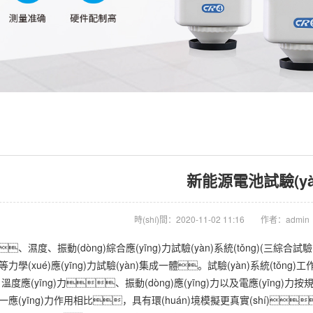
新能源電池試驗(yà
時(shí)間：2020-11-02 11:16
作者：admin
度、振動(dòng)綜合應(yīng)力試驗(yàn)系統(tǒng)(三綜合試驗(
)等力學(xué)應(yīng)力試驗(yàn)集成一體。試驗(yàn)系統(tǒng
度應(yīng)力、振動(dòng)應(yīng)力以及電應(yīng)
(yīng)力作用相比，具有環(huán)境模擬更真實(shí)、試