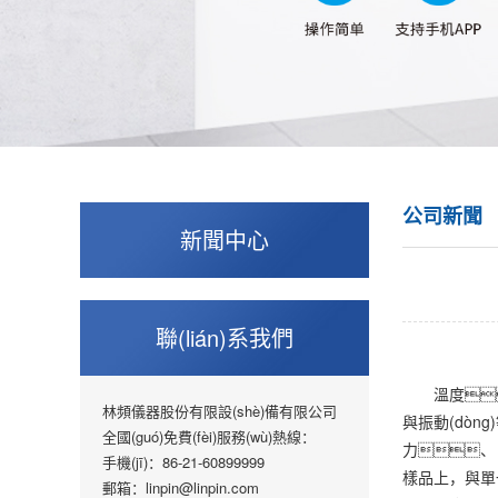
公司新聞
新聞中心
聯(lián)系我們
溫度、濕
林頻儀器股份有限設(shè)備有限公司
與振動(dòng
全國(guó)免費(fèi)服務(wù)熱線：
力、 溫
手機(jī)：86-21-60899999
樣品上，與單一應
郵箱：linpin@linpin.com