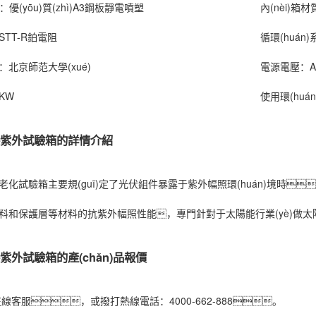
)：
優(yōu)質(zhì)A3鋼板靜電噴塑
內(nèi)箱材質
STT-R鉑電阻
循環(huán)系
：
北京師范大學(xué)
電源電壓：
A
0KW
使用環(huá
件紫外試驗箱的詳情介紹
老化試驗箱主要規(guī)定了光伏組件暴露于紫外幅照環(huán)境時
料和保護層等材料的抗紫外幅照性能，專門針對于太陽能行業(yè)做
紫外試驗箱的產(chǎn)品報價
)系在線客服，或撥打熱線電話：4000-662-888。