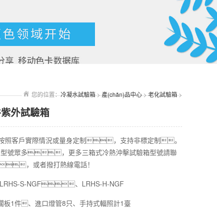
您的位置：
冷凝水試驗箱
>
產(chǎn)品中心
>
老化試驗箱
>
件紫外試驗箱
格可按照客戶實際情況或量身定制，支持非標定制。
n)品型號眾多，更多三箱式冷熱沖擊試驗箱型號請聯
線客服，或者撥打熱線電話！
LRHS-S-NGF、LRHS-H-NGF
擱板1件、進口燈管8只、手持式輻照計1臺