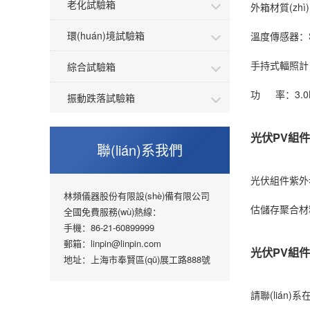
老化試驗箱
外箱材質(zhì
環(huán)境試驗箱
溫度傳感器：
手持式輻照計
綜合試驗箱
功 率：
3.
振動跌落試驗箱
光伏PV組
聯(lián)系我們
光伏組件紫外
林頻儀器股份有限設(shè)備有限公司
估儲存聚合材
全國免費服務(wù)熱線：
手機：86-21-60899999
郵箱：linpin@linpin.com
光伏PV組件
地址：上海市奉賢區(qū)展工路888號
請聯(lián