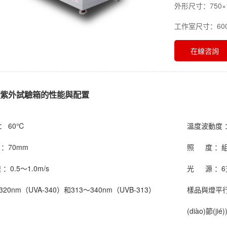
外形尺寸：750×1
工作室尺寸：600
在線咨詢
件紫外試驗箱的性能與配置
度：
60℃
溫度波動度 
 ：
70mm
照 度 ：
組
速 ：
0.5～1.0m/s
光 源 ：
320nm（UVA-340）和313～340nm（UVB-313）
樣品與燈平
(diào)節(jié)