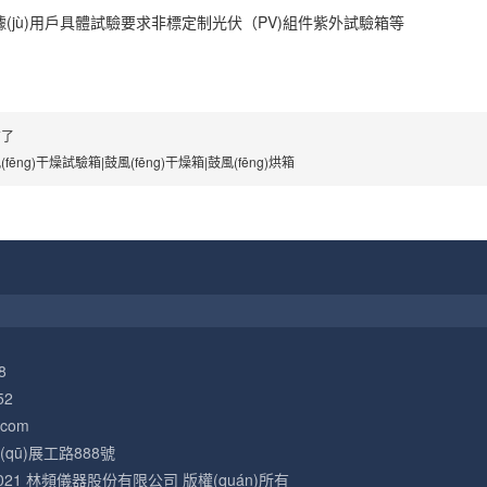
據(jù)用戶具體試驗要求非標定制光伏（PV)組件紫外試驗箱等
有了
(fēng)干燥試驗箱|鼓風(fēng)干燥箱|鼓風(fēng)烘箱
8
52
.com
qū)展工路888號
012-2021 林頻儀器股份有限公司 版權(quán)所有