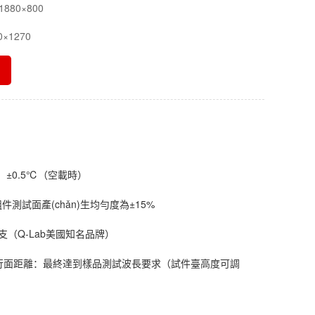
880×800
×1270
：
±0.5℃（空載時）
件測試面產(chǎn)生均勻度為±15%
6支（Q-Lab美國知名品牌）
行面距離：
最終達到樣品測試波長要求（試件臺高度可調
)