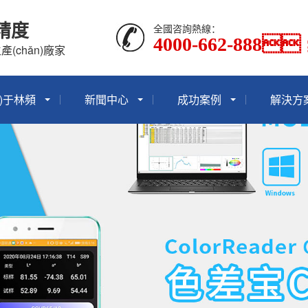
精度
全國咨詢熱線：
4000-662-888；
(chǎn)廠家
n)于林頻
新聞中心
成功案例
解決方