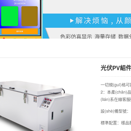
光伏PV組
一切規(guī)
2：本產(chǎ
(lián)系在
設(shè)備型號：
標準配置：樣品