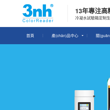
13年專注高
冷凝水試驗箱定制生產
首頁
產(chǎn)品中心
關(guā