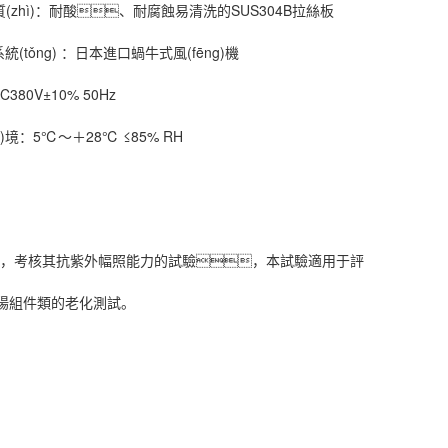
(zhì)：
耐酸、耐腐蝕易清洗的SUS304B拉絲板
統(tǒng) ：
日本進口蝸牛式風(fēng)機
C380V±10% 50Hz
n)境：
5℃～＋28℃ ≤85% RH
，考核其抗紫外幅照能力的試驗，本試驗適用于評
太陽組件類的老化測試。