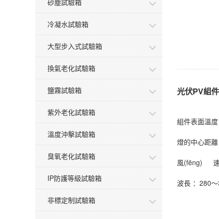
砂塵試驗箱
冷凝水試驗箱
大型步入式試驗箱
換氣老化試驗箱
鹽霧試驗箱
光伏PV組
紫外老化試驗箱
組件表面溫
溫度沖擊試驗箱
燈的中心距離
臭氧老化試驗箱
風(fēng) 
IP防護等級試驗箱
波長 ：
280～
非標定制試驗箱